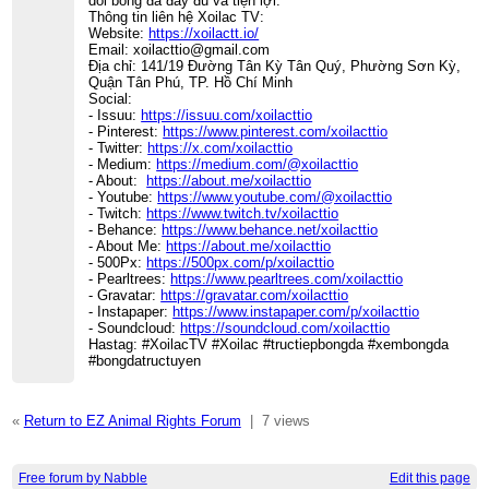
dõi bóng đá đầy đủ và tiện lợi.
Thông tin liên hệ Xoilac TV:
Website:
https://xoilactt.io/
Email: xoilacttio@gmail.com
Địa chỉ: 141/19 Đường Tân Kỳ Tân Quý, Phường Sơn Kỳ,
Quận Tân Phú, TP. Hồ Chí Minh
Social:
- Issuu:
https://issuu.com/xoilacttio
- Pinterest:
https://www.pinterest.com/xoilacttio
- Twitter:
https://x.com/xoilacttio
- Medium:
https://medium.com/@xoilacttio
- About:
https://about.me/xoilacttio
- Youtube:
https://www.youtube.com/@xoilacttio
- Twitch:
https://www.twitch.tv/xoilacttio
- Behance:
https://www.behance.net/xoilacttio
- About Me:
https://about.me/xoilacttio
- 500Px:
https://500px.com/p/xoilacttio
- Pearltrees:
https://www.pearltrees.com/xoilacttio
- Gravatar:
https://gravatar.com/xoilacttio
- Instapaper:
https://www.instapaper.com/p/xoilacttio
- Soundcloud:
https://soundcloud.com/xoilacttio
Hastag: #XoilacTV #Xoilac #tructiepbongda #xembongda
#bongdatructuyen
«
Return to EZ Animal Rights Forum
|
7 views
Free forum by Nabble
Edit this page