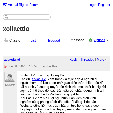
EZ Animal Rights Forum
Login
Register
xoilacttio
1 message
Options
Classic
List
Threaded
adawdwad
Reply
|
Threaded
|
More
Jun 01, 2026; 4:27am
xoilacttio
Xoilac TV Trực Tiếp Bóng Đá
Địa chỉ
Xoilac TV
xem bóng đá trực tiếp được nhiều
người hâm mộ lựa chọn nhờ giao diện thân thiện, tốc độ
126 posts
tải nhanh và đường truyền ổn định trên mọi thiết bị. Người
xem có thể theo dõi các trận đấu với chất lượng hình ảnh
sắc nét, hạn chế tối đa tình trạng giật lag.
Xoi Lac TV sở hữu đội ngũ bình luận viên giàu kinh
nghiệm cùng phong cách dẫn dắt sôi động, hấp dẫn.
Website cũng liên tục cập nhật tin tức bóng đá, video
highlight và kết quả trực tuyến, mang đến trải nghiệm theo