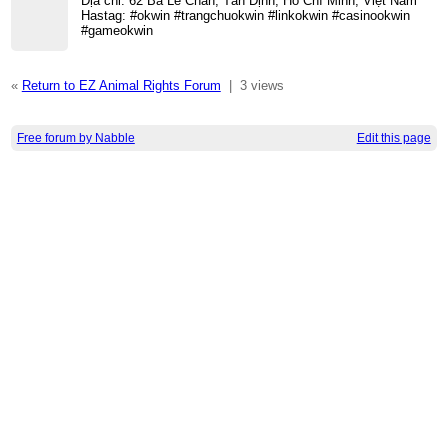
Địa chỉ: 62 Bà Lê Chân, Tân Định, Hồ Chí Minh, Việt Nam
Hastag: #okwin #trangchuokwin #linkokwin #casinookwin
#gameokwin
«
Return to EZ Animal Rights Forum
|
3 views
Free forum by Nabble
Edit this page