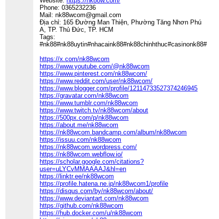
Website:
https://nk88w.com/
Phone: 0365232236
Mail: nk88wcom@gmail.com
Địa chỉ: 165 Đường Man Thiện, Phường Tăng Nhơn Phú
A, TP. Thủ Đức, TP. HCM
Tags:
#nk88#nk88uytin#nhacaink88#nk88chinhthuc#casinonk88#the
https://x.com/nk88wcom
https://www.youtube.com/@nk88wcom
https://www.pinterest.com/nk88wcom/
https://www.reddit.com/user/nk88wcom/
https://www.blogger.com/profile/12114733527374246945
https://gravatar.com/nk88wcom
https://www.tumblr.com/nk88wcom
https://www.twitch.tv/nk88wcom/about
https://500px.com/p/nk88wcom
https://about.me/nk88wcom
https://nk88wcom.bandcamp.com/album/nk88wcom
https://issuu.com/nk88wcom
https://nk88wcom.wordpress.com/
https://nk88wcom.webflow.io/
https://scholar.google.com/citations?
user=uLYCvMMAAAAJ&hl=en
https://linktr.ee/nk88wcom
https://profile.hatena.ne.jp/nk88wcom1/profile
https://disqus.com/by/nk88wcom/about/
https://www.deviantart.com/nk88wcom
https://github.com/nk88wcom
https://hub.docker.com/u/nk88wcom