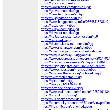
https://github.com/ku9gg
https://www.reddit.com/user/ku9gg/
https://gravatar.com/ku9gg
https://www.tumblr.com/ku9gg
https://huggingface.co/ku9gg
https://www.blogger.com/profile/0664811323649
https://issuu.com/ku9gg
https://500px.com/p/ku9gg
https://devpost.com/ku9gg
https://ku9gg.bandcamp.com/album/ku9
https://bio.site/ku9gg
https://dnapmuku.wixsite.com/ku9gg
https://www.instapaper.com/p/ku9gg
https://sites.google.com/view/ku9gg/home
https://disqus.com/by/ku9gg/about/
https://www.goodreads.com/user/show/2014701
https://pixabay.com/es/users/ku9gg-56084898/
https://ku9gg.blogspot.com/2026/05/ku9.html
https://www.chess.com/member/ku9gg
https://app.readthedocs.org/profiles/ku9gg/
https://sketchfab.com/ku9gg
https://qiita.com/ku9gg
https://telegra.ph/KU9-05-30
https://leetcode.com/u/ku9gg/
https://www.walkscore.com/people/10282161134
https://heylink.me/ku9gg/
https://hub.docker.com/u/ku9gg
https://community.cisco.com/t5/user/viewprofile
https://fliphtml5.com/vi/home/ku9gg