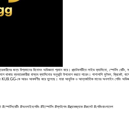
কারীদের জন্য বিশ্বমানের বিনোদন অভিজ্ঞতা প্রদান করে। প্ল্যাটফর্মটিতে লাইভ ক্যাসিনো, স্পোর্টস বেটিং, স
গ থাকায় ব্যবহারকারীরা বাস্তব ক্যাসিনোর অনুভূতি উপভোগ করতে পারেন। পাশাপাশি ফুটবল, ক্রিকেট, বাস্কে
ন্টারফেস KU9.GG-কে আরও আকর্ষণীয় করে তুলেছে। যারা আধুনিক ও আন্তর্জাতিক মানের অনলাইন গেমিং অভিজ
পোর্টসবেটিং #অনলাইনগেমিং #ইস্পোর্টস #স্লটগেম #ব্ল্যাকজ্যাক #রুলেট #গেমিংবাংলাদেশ