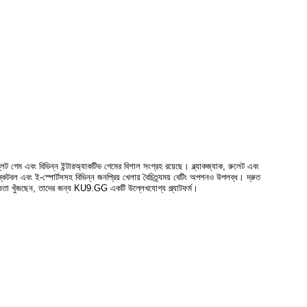
্লট গেম এবং বিভিন্ন ইন্টারঅ্যাকটিভ গেমের বিশাল সংগ্রহ রয়েছে। ব্ল্যাকজ্যাক, রুলেট এবং
টবল এবং ই-স্পোর্টসসহ বিভিন্ন জনপ্রিয় খেলায় বৈচিত্র্যময় বেটিং অপশনও উপলব্ধ। দ্রুত
্ঞতা খুঁজছেন, তাদের জন্য KU9.GG একটি উল্লেখযোগ্য প্ল্যাটফর্ম।