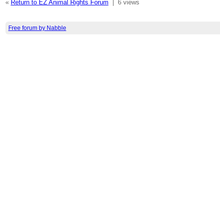
«
Return to EZ Animal Rights Forum
|
6 views
Free forum by Nabble