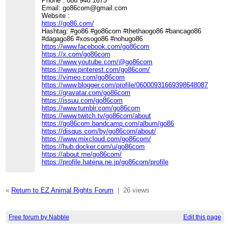
Phone : 086 948 1675
Email: go86com@gmail.com
Website :
https://go86.com/
Hashtag: #go86 #go86com #thethaogo86 #bancago86
#dagago86 #xosogo86 #nohugo86
https://www.facebook.com/go86com
https://x.com/go86com
https://www.youtube.com/@go86com
https://www.pinterest.com/go86com/
https://vimeo.com/go86com
https://www.blogger.com/profile/06000931669398648087
https://gravatar.com/go86com
https://issuu.com/go86com
https://www.tumblr.com/go86com
https://www.twitch.tv/go86com/about
https://go86com.bandcamp.com/album/go86
https://disqus.com/by/go86com/about/
https://www.mixcloud.com/go86com/
https://hub.docker.com/u/go86com
https://about.me/go86com/
https://profile.hatena.ne.jp/go86com/profile
«
Return to EZ Animal Rights Forum
|
26 views
Free forum by Nabble
Edit this page