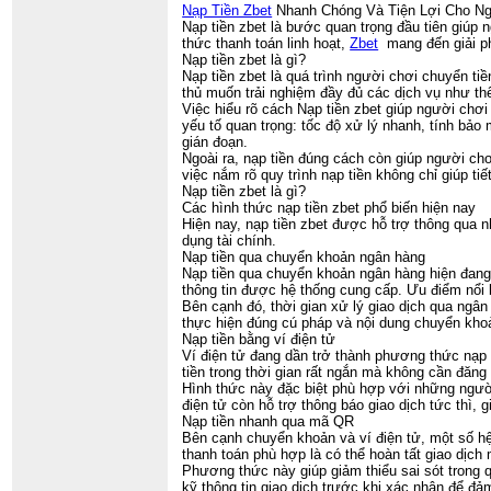
Nạp Tiền Zbet
Nhanh Chóng Và Tiện Lợi Cho N
Nạp tiền zbet là bước quan trọng đầu tiên giúp 
thức thanh toán linh hoạt,
Zbet
mang đến giải ph
Nạp tiền zbet là gì?
Nạp tiền zbet là quá trình người chơi chuyển ti
thủ muốn trải nghiệm đầy đủ các dịch vụ như thể
Việc hiểu rõ cách Nạp tiền zbet giúp người chơi
yếu tố quan trọng: tốc độ xử lý nhanh, tính bả
gián đoạn.
Ngoài ra, nạp tiền đúng cách còn giúp người ch
việc nắm rõ quy trình nạp tiền không chỉ giúp tiế
Nạp tiền zbet là gì?
Các hình thức nạp tiền zbet phổ biến hiện nay
Hiện nay, nạp tiền zbet được hỗ trợ thông qua
dụng tài chính.
Nạp tiền qua chuyển khoản ngân hàng
Nạp tiền qua chuyển khoản ngân hàng hiện đang 
thông tin được hệ thống cung cấp. Ưu điểm nổi b
Bên cạnh đó, thời gian xử lý giao dịch qua ngâ
thực hiện đúng cú pháp và nội dung chuyển kho
Nạp tiền bằng ví điện tử
Ví điện tử đang dần trở thành phương thức nạp t
tiền trong thời gian rất ngắn mà không cần đăng
Hình thức này đặc biệt phù hợp với những người
điện tử còn hỗ trợ thông báo giao dịch tức thì,
Nạp tiền nhanh qua mã QR
Bên cạnh chuyển khoản và ví điện tử, một số h
thanh toán phù hợp là có thể hoàn tất giao dịch
Phương thức này giúp giảm thiểu sai sót trong q
kỹ thông tin giao dịch trước khi xác nhận để đảm