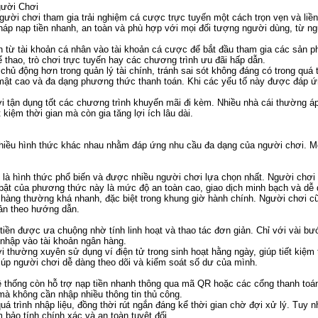
gười Chơi
người chơi tham gia trải nghiệm cá cược trực tuyến một cách trọn vẹn và li
áp nạp tiền nhanh, an toàn và phù hợp với mọi đối tượng người dùng, từ n
ền từ tài khoản cá nhân vào tài khoản cá cược để bắt đầu tham gia các sản 
 thao, trò chơi trực tuyến hay các chương trình ưu đãi hấp dẫn.
 chủ động hơn trong quản lý tài chính, tránh sai sót không đáng có trong quá
o mật cao và đa dạng phương thức thanh toán. Khi các yếu tố này được đáp ứ
ơi tận dụng tốt các chương trình khuyến mãi đi kèm. Nhiều nhà cái thường á
t kiệm thời gian mà còn gia tăng lợi ích lâu dài.
 nhiều hình thức khác nhau nhằm đáp ứng nhu cầu đa dạng của người chơi. M
là hình thức phổ biến và được nhiều người chơi lựa chọn nhất. Người chơi 
ật của phương thức này là mức độ an toàn cao, giao dịch minh bạch và dễ dàn
n hàng thường khá nhanh, đặc biệt trong khung giờ hành chính. Người chơi cũ
ản theo hướng dẫn.
iền được ưa chuộng nhờ tính linh hoạt và thao tác đơn giản. Chỉ với vài bướ
 nhập vào tài khoản ngân hàng.
 thường xuyên sử dụng ví điện tử trong sinh hoạt hằng ngày, giúp tiết kiệm 
 giúp người chơi dễ dàng theo dõi và kiểm soát số dư của mình.
ệ thống còn hỗ trợ nạp tiền nhanh thông qua mã QR hoặc các cổng thanh toán
 mà không cần nhập nhiều thông tin thủ công.
uá trình nhập liệu, đồng thời rút ngắn đáng kể thời gian chờ đợi xử lý. Tuy 
 bảo tính chính xác và an toàn tuyệt đối.