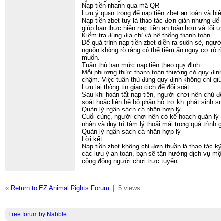
Nạp tiền nhanh qua mã QR
Lưu ý quan trọng để nạp tiền zbet an toàn và hi
Nạp tiền zbet tuy là thao tác đơn giản nhưng để
giúp bạn thực hiện nạp tiền an toàn hơn và tối ư
Kiểm tra đúng địa chỉ và hệ thống thanh toán
Để quá trình nạp tiền zbet diễn ra suôn sẻ, ng
nguồn không rõ ràng có thể tiềm ẩn nguy cơ rò r
muốn.
Tuân thủ hạn mức nạp tiền theo quy định
Mỗi phương thức thanh toán thường có quy định 
chậm. Việc tuân thủ đúng quy định không chỉ giú
Lưu lại thông tin giao dịch để đối soát
Sau khi hoàn tất nạp tiền, người chơi nên chủ đ
soát hoặc liên hệ bộ phận hỗ trợ khi phát sinh s
Quản lý ngân sách cá nhân hợp lý
Cuối cùng, người chơi nên có kế hoạch quản lý n
nhân và duy trì tâm lý thoải mái trong quá trình 
Quản lý ngân sách cá nhân hợp lý
Lời kết
Nạp tiền zbet không chỉ đơn thuần là thao tác k
các lưu ý an toàn, bạn sẽ tận hưởng dịch vụ một
cộng đồng người chơi trực tuyến.
«
Return to EZ Animal Rights Forum
|
5 views
Free forum by Nabble