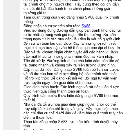
tài chính cho mọi người chơi. Hãy cùng theo dõi chỉ dẫn
chi tiết để bắt đầu hành trình chinh phục những giải
thưởng giá trị.
Tầm quan trọng của việc đăng nhập SV88 qua link chính
thống
Đăng nhập cá cược trên nền tảng
Sv88
Việc sử dụng đúng đường dẫn giúp bạn tránh khỏi các rủi
ro từ những trang web giả mạo trên thị trường. Sự cẩn
trọng ngay từ bước truy cập đầu tiên là yếu tố quyết định
đến sự an toàn lâu dài. Dưới đây là những lợi ích thiết
thực khi bạn truy cập vào hệ thống qua các địa chỉ uy tín:
Bảo vệ tài khoản: Ngăn chặn tuyệt đối các hành vi đánh
cắp mật khẩu từ những phần mềm độc hại xâm nhập.
Tốc độ xử lý: Đường link chính chủ luôn đảm bảo tốc độ
tải trang nhanh và không xảy ra hiện tượng đứng hình.
Cập nhật dữ liệu: Đăng nhập SV88 toàn bộ lịch sử cược
và số dư của bạn sẽ được đồng bộ hóa chính xác nhất.
Hỗ trợ kịp thời: Dễ dàng kết nối với đội ngũ tư vấn viên
trực tuyến ngay trên giao diện chính thức.
Giao dịch minh bạch: Các lệnh nạp và rút tiền luôn được
thực hiện qua cổng thanh toán an toàn.
Quy trình các bước thực hiện đăng nhập SV88 trên mọi
thiết bị
Nhà cái đã tối ưu hóa giao diện giúp người chơi có thể
truy cập tài khoản chỉ trong vài giây. Hãy thực hiện theo
các chỉ dẫn cụ thể dưới đây để đảm bảo quá trình truy cập
diễn ra thuận lợi:
Thao tác đăng nhập SV88 trực tiếp trên trình duyệt máy
tính