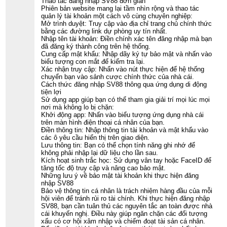
Thao tác đăng nhập SV88 đơn giản
Phiên bản website mang lại tầm nhìn rộng và thao tác
quản lý tài khoản một cách vô cùng chuyên nghiệp:
Mở trình duyệt: Truy cập vào địa chỉ trang chủ chính thức
bằng các đường link dự phòng uy tín nhất.
Nhập tên tài khoản: Điền chính xác tên đăng nhập mà bạn
đã đăng ký thành công trên hệ thống.
Cung cấp mật khẩu: Nhập dãy ký tự bảo mật và nhấn vào
biểu tượng con mắt để kiểm tra lại.
Xác nhận truy cập: Nhấn vào nút thực hiện để hệ thống
chuyển bạn vào sảnh cược chính thức của nhà cái.
Cách thức đăng nhập SV88 thông qua ứng dụng di động
tiện lợi
Sử dụng app giúp bạn có thể tham gia giải trí mọi lúc mọi
nơi mà không lo bị chặn:
Khởi động app: Nhấn vào biểu tượng ứng dụng nhà cái
trên màn hình điện thoại cá nhân của bạn.
Điền thông tin: Nhập thông tin tài khoản và mật khẩu vào
các ô yêu cầu hiển thị trên giao diện.
Lưu thông tin: Bạn có thể chọn tính năng ghi nhớ để
không phải nhập lại dữ liệu cho lần sau.
Kích hoạt sinh trắc học: Sử dụng vân tay hoặc FaceID để
tăng tốc độ truy cập và nâng cao bảo mật.
Những lưu ý về bảo mật tài khoản khi thực hiện đăng
nhập SV88
Bảo vệ thông tin cá nhân là trách nhiệm hàng đầu của mỗi
hội viên để tránh rủi ro tài chính. Khi thực hiện đăng nhập
SV88, bạn cần tuân thủ các nguyên tắc an toàn được nhà
cái khuyến nghị. Điều này giúp ngăn chặn các đối tượng
xấu có cơ hội xâm nhập và chiếm đoạt tài sản cá nhân.