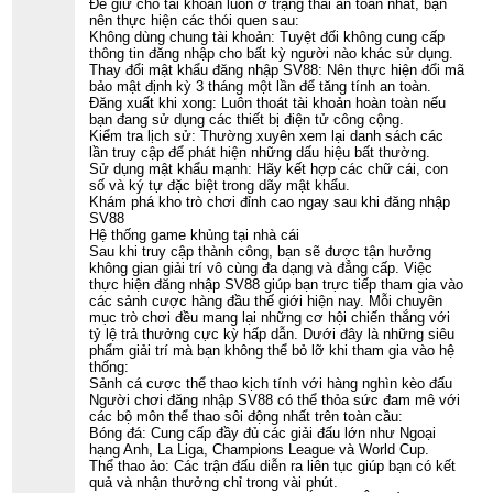
Để giữ cho tài khoản luôn ở trạng thái an toàn nhất, bạn
nên thực hiện các thói quen sau:
Không dùng chung tài khoản: Tuyệt đối không cung cấp
thông tin đăng nhập cho bất kỳ người nào khác sử dụng.
Thay đổi mật khẩu đăng nhập SV88: Nên thực hiện đổi mã
bảo mật định kỳ 3 tháng một lần để tăng tính an toàn.
Đăng xuất khi xong: Luôn thoát tài khoản hoàn toàn nếu
bạn đang sử dụng các thiết bị điện tử công cộng.
Kiểm tra lịch sử: Thường xuyên xem lại danh sách các
lần truy cập để phát hiện những dấu hiệu bất thường.
Sử dụng mật khẩu mạnh: Hãy kết hợp các chữ cái, con
số và ký tự đặc biệt trong dãy mật khẩu.
Khám phá kho trò chơi đỉnh cao ngay sau khi đăng nhập
SV88
Hệ thống game khủng tại nhà cái
Sau khi truy cập thành công, bạn sẽ được tận hưởng
không gian giải trí vô cùng đa dạng và đẳng cấp. Việc
thực hiện đăng nhập SV88 giúp bạn trực tiếp tham gia vào
các sảnh cược hàng đầu thế giới hiện nay. Mỗi chuyên
mục trò chơi đều mang lại những cơ hội chiến thắng với
tỷ lệ trả thưởng cực kỳ hấp dẫn. Dưới đây là những siêu
phẩm giải trí mà bạn không thể bỏ lỡ khi tham gia vào hệ
thống:
Sảnh cá cược thể thao kịch tính với hàng nghìn kèo đấu
Người chơi đăng nhập SV88 có thể thỏa sức đam mê với
các bộ môn thể thao sôi động nhất trên toàn cầu:
Bóng đá: Cung cấp đầy đủ các giải đấu lớn như Ngoại
hạng Anh, La Liga, Champions League và World Cup.
Thể thao ảo: Các trận đấu diễn ra liên tục giúp bạn có kết
quả và nhận thưởng chỉ trong vài phút.