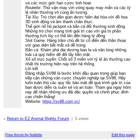
và các mức giới hạn cược linh hoạt.
Roulette: Thử vận may với vòng quay may mắn và các tỷ
lệ nhân thưởng vô cùng ấn tượng.
Tài Xỉu: Trò chơi dân gian được hiện đại hóa với đồ họa
3D sinh động và âm thanh chân thực.
Thế giới nổ hũ jackpot và bắn cá đổi thưởng sinh động
Những trò chơi mang tính giải trí cao với giá trị phần
thưởng tích lũy có thể lên đến hàng tỷ đồng:
Slot Game: Hàng trăm chủ đề từ cổ điển đến thần thoại
với giao diện bắt mắt và dễ trúng.
Bắn cá: Khám phá đại dương bao la và săn lùng những
loài cá quý hiếm để đổi lấy tiền mặt.
Xổ số trực tuyến: Chốt số 3 miền với tỷ lệ ăn thưởng cao
nhất thị trường hiện nay trên hệ thống.
Lời kết
Đăng nhập SV88 là bước khởi đầu quan trọng giúp bạn
tiếp cận những ván cược chuyên nghiệp tại SV88. Hãy
luôn tuân thủ các quy tắc bảo mật để quá trình giải trí của
bạn được diễn ra suôn sẻ và an toàn. Tham gia ngay hôm
nay để nhận những ưu đãi đặc quyền và chinh phục đỉnh
cao chiến thắng!
Website:
https://sv88.com.vc/
«
Return to EZ Animal Rights Forum
|
5 views
Free forum by Nabble
Edit this page