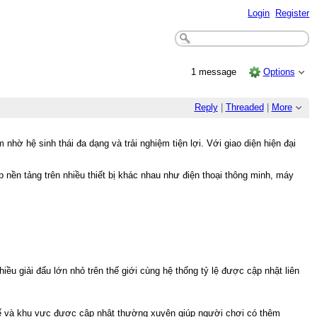
Login
Register
1 message
Options
Reply
|
Threaded
|
More
nhờ hệ sinh thái đa dạng và trải nghiệm tiện lợi. Với giao diện hiện đại
 nền tảng trên nhiều thiết bị khác nhau như điện thoại thông minh, máy
u giải đấu lớn nhỏ trên thế giới cùng hệ thống tỷ lệ được cập nhật liên
 tế và khu vực được cập nhật thường xuyên giúp người chơi có thêm