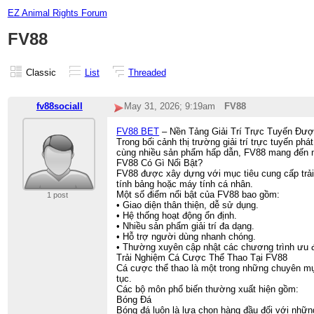
EZ Animal Rights Forum
FV88
Classic
List
Threaded
fv88sociall
May 31, 2026; 9:19am
FV88
FV88 BET
– Nền Tảng Giải Trí Trực Tuyến Đư
Trong bối cảnh thị trường giải trí trực tuyến ph
cùng nhiều sản phẩm hấp dẫn, FV88 mang đến mô
FV88 Có Gì Nổi Bật?
FV88 được xây dựng với mục tiêu cung cấp trải n
tính bảng hoặc máy tính cá nhân.
Một số điểm nổi bật của FV88 bao gồm:
1 post
• Giao diện thân thiện, dễ sử dụng.
• Hệ thống hoạt động ổn định.
• Nhiều sản phẩm giải trí đa dạng.
• Hỗ trợ người dùng nhanh chóng.
• Thường xuyên cập nhật các chương trình ưu đ
Trải Nghiệm Cá Cược Thể Thao Tại FV88
Cá cược thể thao là một trong những chuyên mục
tục.
Các bộ môn phổ biến thường xuất hiện gồm:
Bóng Đá
Bóng đá luôn là lựa chọn hàng đầu đối với nhữn