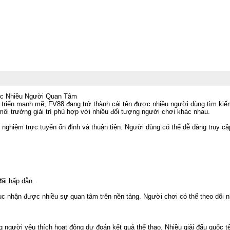
ợc Nhiều Người Quan Tâm
át triển mạnh mẽ, FV88 đang trở thành cái tên được nhiều người dùng tìm kiếm 
i trường giải trí phù hợp với nhiều đối tượng người chơi khác nhau.
ghiệm trực tuyến ổn định và thuận tiện. Người dùng có thể dễ dàng truy cập
ãi hấp dẫn.
 nhận được nhiều sự quan tâm trên nền tảng. Người chơi có thể theo dõi nhiề
g người yêu thích hoạt động dự đoán kết quả thể thao. Nhiều giải đấu quốc