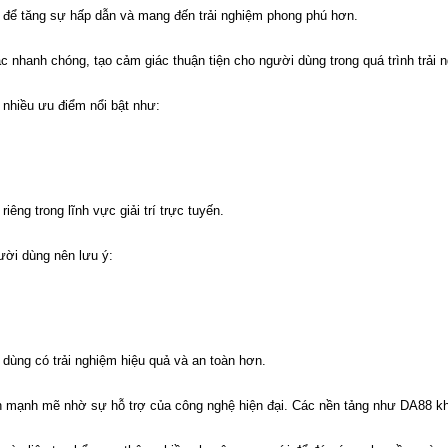
 để tăng sự hấp dẫn và mang đến trải nghiệm phong phú hơn.
ắc nhanh chóng, tạo cảm giác thuận tiện cho người dùng trong quá trình trải 
nhiều ưu điểm nổi bật như:
êng trong lĩnh vực giải trí trực tuyến.
ười dùng nên lưu ý:
dùng có trải nghiệm hiệu quả và an toàn hơn.
triển mạnh mẽ nhờ sự hỗ trợ của công nghệ hiện đại. Các nền tảng như DA88