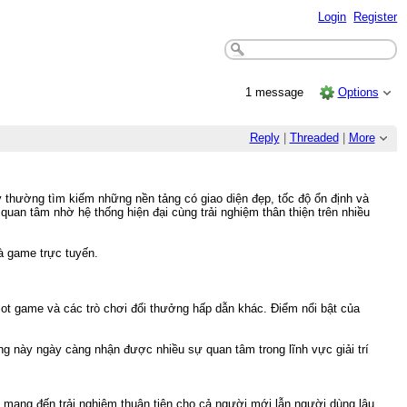
Login
Register
1 message
Options
Reply
|
Threaded
|
More
ay thường tìm kiếm những nền tảng có giao diện đẹp, tốc độ ổn định và
quan tâm nhờ hệ thống hiện đại cùng trải nghiệm thân thiện trên nhiều
à game trực tuyến.
slot game và các trò chơi đổi thưởng hấp dẫn khác. Điểm nổi bật của
g này ngày càng nhận được nhiều sự quan tâm trong lĩnh vực giải trí
 mang đến trải nghiệm thuận tiện cho cả người mới lẫn người dùng lâu