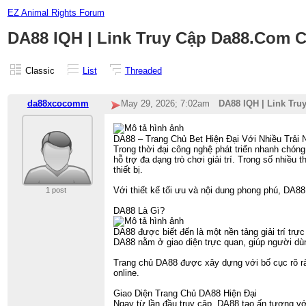
EZ Animal Rights Forum
DA88 IQH | Link Truy Cập Da88.Com C
Classic
List
Threaded
da88xcocomm
May 29, 2026; 7:02am
DA88 IQH | Link Tr
DA88 – Trang Chủ Bet Hiện Đại Với Nhiều Trải 
Trong thời đại công nghệ phát triển nhanh chóng
hỗ trợ đa dạng trò chơi giải trí. Trong số nhiều 
thiết bị.
Với thiết kế tối ưu và nội dung phong phú, DA8
1 post
DA88 Là Gì?
DA88 được biết đến là một nền tảng giải trí trự
DA88 nằm ở giao diện trực quan, giúp người dùn
Trang chủ DA88 được xây dựng với bố cục rõ rà
online.
Giao Diện Trang Chủ DA88 Hiện Đại
Ngay từ lần đầu truy cập, DA88 tạo ấn tượng vớ