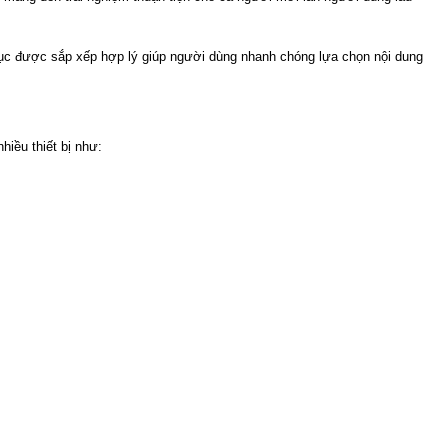
ục được sắp xếp hợp lý giúp người dùng nhanh chóng lựa chọn nội dung
hiều thiết bị như: